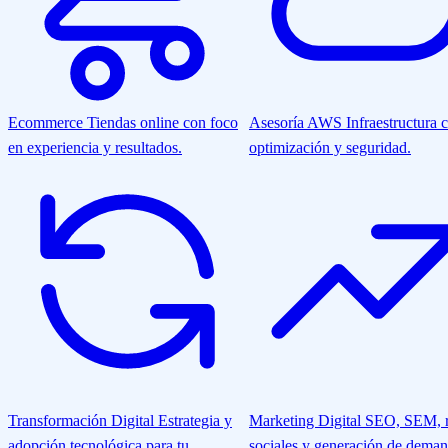
Ecommerce
Tiendas online con foco
Asesoría AWS
Infraestructura 
en experiencia y resultados.
optimización y seguridad.
Transformación Digital
Estrategia y
Marketing Digital
SEO, SEM, r
adopción tecnológica para tu
sociales y generación de deman