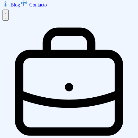
Blog
Contacto
Inicio
Productos
EMMA · Email Marketing
LISA · Encuestas
INES · Mesa de
Servicios
Ayuda
Clarabot · Chatbot
Diseño Web
Desarrollo de Aplicaciones
Ecommerce
Asesoría AWS
Empresa
Transformación Digital
Marketing Digital