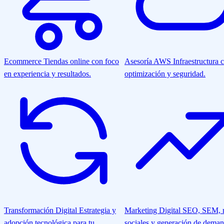
Ecommerce
Tiendas online con foco
Asesoría AWS
Infraestructura 
en experiencia y resultados.
optimización y seguridad.
Transformación Digital
Estrategia y
Marketing Digital
SEO, SEM, r
adopción tecnológica para tu
sociales y generación de deman