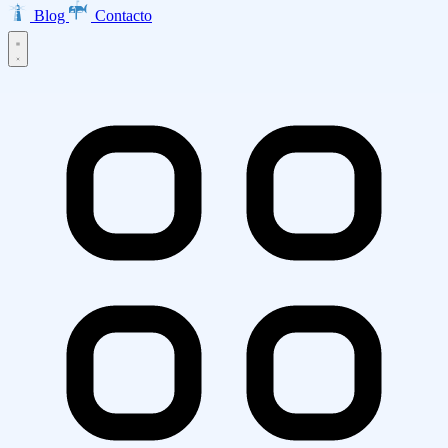
Blog
Contacto
Inicio
Productos
EMMA · Email Marketing
LISA · Encuestas
INES · Mesa de
Servicios
Ayuda
Clarabot · Chatbot
Diseño Web
Desarrollo de Aplicaciones
Ecommerce
Asesoría AWS
Empresa
Transformación Digital
Marketing Digital