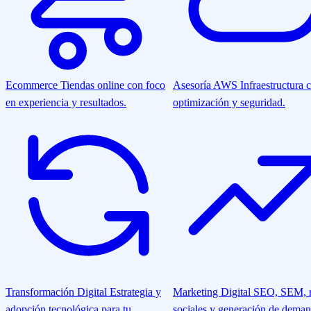
Ecommerce
Tiendas online con foco
Asesoría AWS
Infraestructura 
en experiencia y resultados.
optimización y seguridad.
Transformación Digital
Estrategia y
Marketing Digital
SEO, SEM, r
adopción tecnológica para tu
sociales y generación de deman