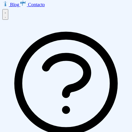
Blog
Contacto
Inicio
Productos
EMMA · Email Marketing
LISA · Encuestas
INES · Mesa de
Servicios
Ayuda
Clarabot · Chatbot
Diseño Web
Desarrollo de Aplicaciones
Ecommerce
Asesoría AWS
Empresa
Transformación Digital
Marketing Digital