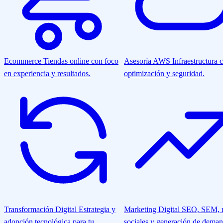
Ecommerce
Tiendas online con foco
Asesoría AWS
Infraestructura 
en experiencia y resultados.
optimización y seguridad.
Transformación Digital
Estrategia y
Marketing Digital
SEO, SEM, r
adopción tecnológica para tu
sociales y generación de deman