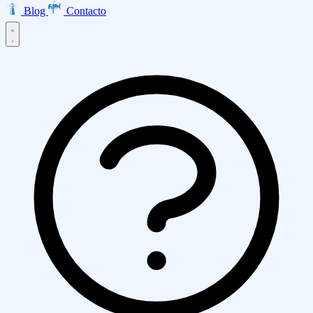
Blog
Contacto
Inicio
Productos
EMMA · Email Marketing
LISA · Encuestas
INES · Mesa de
Servicios
Ayuda
Clarabot · Chatbot
Diseño Web
Desarrollo de Aplicaciones
Ecommerce
Asesoría AWS
Empresa
Transformación Digital
Marketing Digital