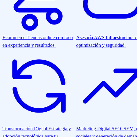
Ecommerce
Tiendas online con foco
Asesoría AWS
Infraestructura 
en experiencia y resultados.
optimización y seguridad.
Transformación Digital
Estrategia y
Marketing Digital
SEO, SEM, r
adopción tecnológica para tu
sociales y generación de deman