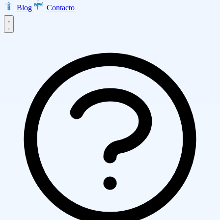
Blog
Contacto
Inicio
Productos
EMMA · Email Marketing
LISA · Encuestas
INES · Mesa de
Servicios
Ayuda
Clarabot · Chatbot
Diseño Web
Desarrollo de Aplicaciones
Ecommerce
Asesoría AWS
Empresa
Transformación Digital
Marketing Digital