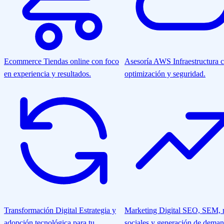
Ecommerce
Tiendas online con foco
Asesoría AWS
Infraestructura 
en experiencia y resultados.
optimización y seguridad.
Transformación Digital
Estrategia y
Marketing Digital
SEO, SEM, r
adopción tecnológica para tu
sociales y generación de deman