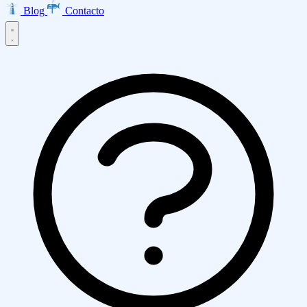
Blog
Contacto
Inicio
Productos
EMMA · Email Marketing
LISA · Encuestas
INES · Mesa de
Servicios
Ayuda
Clarabot · Chatbot
Diseño Web
Desarrollo de Aplicaciones
Ecommerce
Asesoría AWS
Empresa
Transformación Digital
Marketing Digital