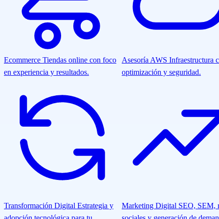
Ecommerce
Tiendas online con foco
Asesoría AWS
Infraestructura 
en experiencia y resultados.
optimización y seguridad.
Transformación Digital
Estrategia y
Marketing Digital
SEO, SEM, r
adopción tecnológica para tu
sociales y generación de deman