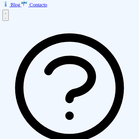
Blog
Contacto
Inicio
Productos
EMMA · Email Marketing
LISA · Encuestas
INES · Mesa de
Servicios
Ayuda
Clarabot · Chatbot
Diseño Web
Desarrollo de Aplicaciones
Ecommerce
Asesoría AWS
Empresa
Transformación Digital
Marketing Digital