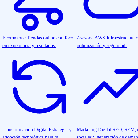
Ecommerce
Tiendas online con foco
Asesoría AWS
Infraestructura 
en experiencia y resultados.
optimización y seguridad.
Transformación Digital
Estrategia y
Marketing Digital
SEO, SEM, r
adopción tecnológica para tu
sociales y generación de deman