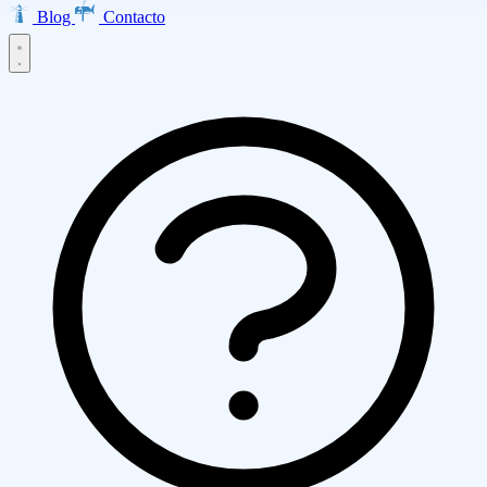
Blog
Contacto
Inicio
Productos
EMMA · Email Marketing
LISA · Encuestas
INES · Mesa de
Servicios
Ayuda
Clarabot · Chatbot
Diseño Web
Desarrollo de Aplicaciones
Ecommerce
Asesoría AWS
Empresa
Transformación Digital
Marketing Digital