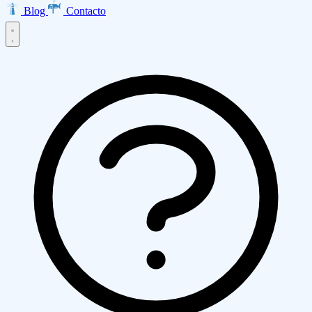
Blog
Contacto
Inicio
Productos
EMMA · Email Marketing
LISA · Encuestas
INES · Mesa de
Servicios
Ayuda
Clarabot · Chatbot
Diseño Web
Desarrollo de Aplicaciones
Ecommerce
Asesoría AWS
Empresa
Transformación Digital
Marketing Digital