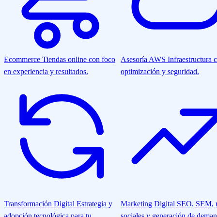
Ecommerce
Tiendas online con foco
Asesoría AWS
Infraestructura 
en experiencia y resultados.
optimización y seguridad.
Transformación Digital
Estrategia y
Marketing Digital
SEO, SEM, r
adopción tecnológica para tu
sociales y generación de deman