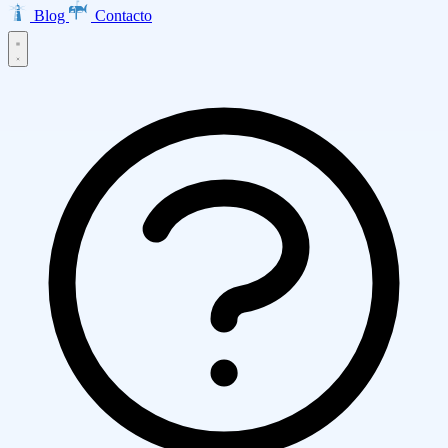
Blog
Contacto
Inicio
Productos
EMMA · Email Marketing
LISA · Encuestas
INES · Mesa de
Servicios
Ayuda
Clarabot · Chatbot
Diseño Web
Desarrollo de Aplicaciones
Ecommerce
Asesoría AWS
Empresa
Transformación Digital
Marketing Digital