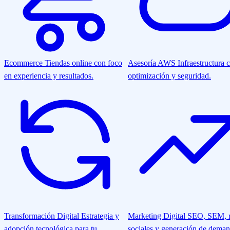
Ecommerce
Tiendas online con foco
Asesoría AWS
Infraestructura 
en experiencia y resultados.
optimización y seguridad.
Transformación Digital
Estrategia y
Marketing Digital
SEO, SEM, r
adopción tecnológica para tu
sociales y generación de deman