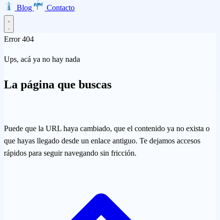
Blog
Contacto
Error 404
Inicio
Ups, acá ya no hay nada
Productos
La página que buscas
se perdió en el
camino
EMMA · Email Marketing
LISA · Encuestas
INES · Mesa de
Servicios
Puede que la URL haya cambiado, que el contenido ya no exista o
Ayuda
Clarabot · Chatbot
que hayas llegado desde un enlace antiguo. Te dejamos accesos
rápidos para seguir navegando sin fricción.
Diseño Web
Desarrollo de Aplicaciones
Ecommerce
Asesoría AWS
Empresa
Transformación Digital
Marketing Digital