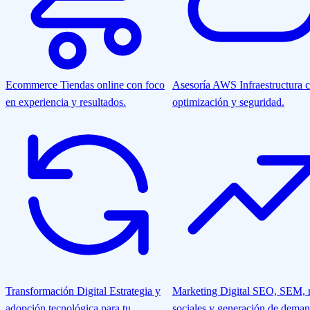
Ecommerce
Tiendas online con foco
Asesoría AWS
Infraestructura 
en experiencia y resultados.
optimización y seguridad.
Transformación Digital
Estrategia y
Marketing Digital
SEO, SEM, r
adopción tecnológica para tu
sociales y generación de deman